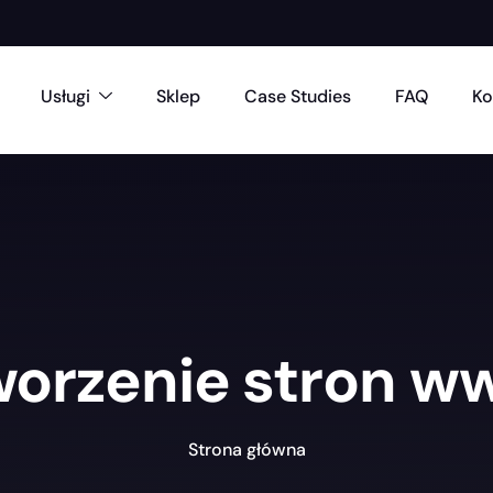
Usługi
Sklep
Case Studies
FAQ
Ko
worzenie stron w
Strona główna