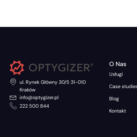
O Nas
Usługi
ul. Rynek Główny 30/5 31-010
Case studie
Kraków
info@optygizer.pl
Blog
222 500 844
Kontakt