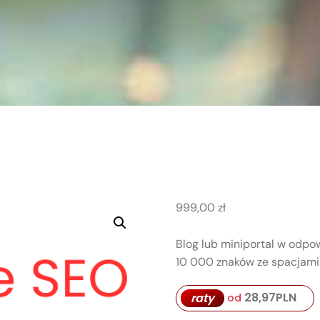
999,00
zł
Blog lub miniportal w odpo
10 000 znaków ze spacjami
28,97
PLN
raty
od