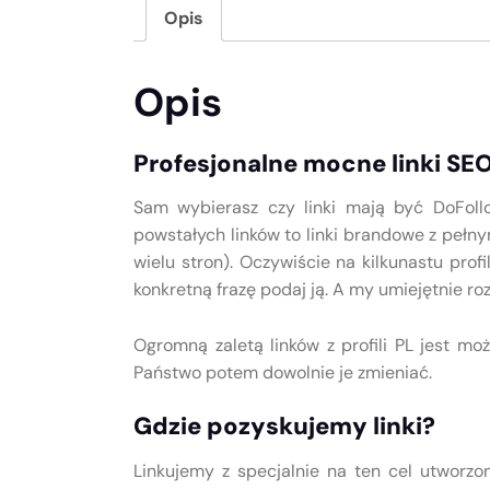
Opis
Opis
Profesjonalne mocne linki SEO z
Sam wybierasz czy linki mają być DoFollo
powstałych linków to linki brandowe z pełn
wielu stron). Oczywiście na kilkunastu pro
konkretną frazę podaj ją. A my umiejętnie ro
Ogromną zaletą linków z profili PL jest m
Państwo potem dowolnie je zmieniać.
Gdzie pozyskujemy linki?
Linkujemy z specjalnie na ten cel utworzo