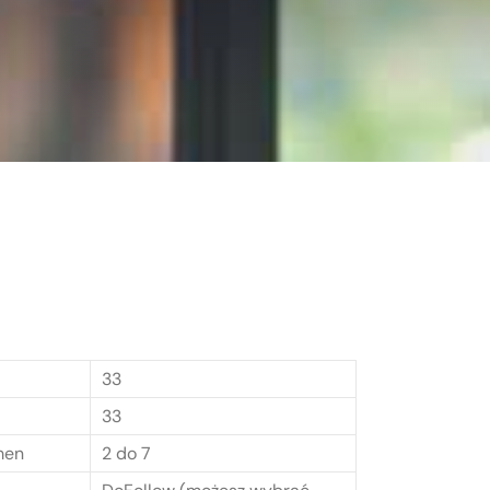
33
33
men
2 do 7