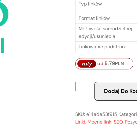
Typ linków
Format linków
Możliwość samodzielnej
edycji/usunięcia
Linkowanie podstron
5,79
PLN
raty
od
Dodaj Do Ko
SKU:
e14ade53f915
Kategor
Linki
,
Mocne linki SEO
,
Pozy