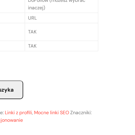
DoFollow (możesz wybrać
inaczej)
URL
TAK
TAK
szyka
ie:
Linki z profili
,
Mocne linki SEO
Znaczniki:
cjonowanie