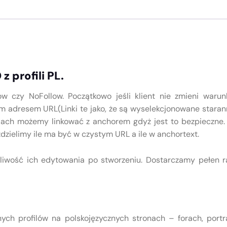
 profili PL.
w czy NoFollow. Początkowo jeśli klient nie zmieni war
ym adresem URL(Linki te jako, że są wyselekcjonowane star
filach możemy linkować z anchorem gdyż jest to bezpieczne. A
zdzielimy ile ma być w czystym URL a ile w anchortext.
ożliwość ich edytowania po stworzeniu. Dostarczamy pełen 
nych profilów na polskojęzycznych stronach – forach, portr