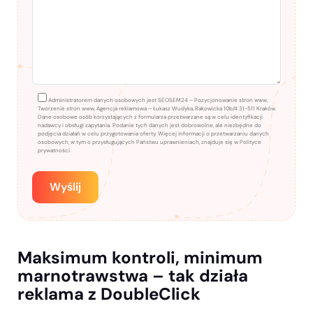
Administratorem danych osobowych jest SEOSEM24 – Pozycjonowanie stron www,
Tworzenie stron www, Agencja reklamowa – Łukasz Wudyka, Rakowicka 10b/4 31-511 Kraków.
Dane osobowe osób korzystających z formularza przetwarzane są w celu identyfikacji
nadawcy i obsługi zapytania. Podanie tych danych jest dobrowolne, ale niezbędne do
podjęcia działań w celu przygotowania oferty. Więcej informacji o przetwarzaniu danych
osobowych, w tym o przysługujących Państwu uprawnieniach, znajduje się w Polityce
prywatności.
Maksimum kontroli, minimum
marnotrawstwa – tak działa
reklama z DoubleClick