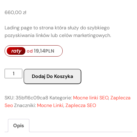
660,00
zł
Lading page to strona która służy do szybkiego
pozyskiwania linków lub celów marketingowych.
19,14
PLN
raty
od
Dodaj Do Koszyka
SKU:
35bf16c09ca8
Kategorie:
Mocne linki SEO
,
Zaplecza
Seo
Znaczniki:
Mocne Linki
,
Zaplecza SEO
Opis