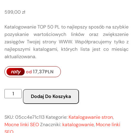
599,00
zł
Katalogowanie TOP 50 PL to najlepszy sposób na szybkie
pozyskanie wartościowych linków oraz zwiększenie
zasięgów Twojej strony WWW. Współpracujemy tylko z
najlepszymi katalogami, których lista jest co miesiąc
aktualizowana.
17,37
PLN
raty
od
Dodaj Do Koszyka
SKU:
05cc4e71c113
Kategorie:
Katalogawanie stron
,
Mocne linki SEO
Znaczniki:
katalogowanie
,
Mocne linki
SEO