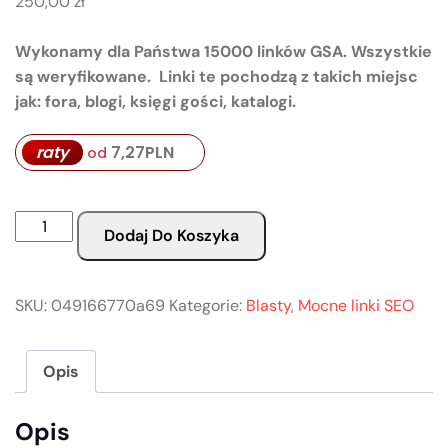
250,00
zł
Wykonamy dla Państwa 15000 linków GSA. Wszystkie
są weryfikowane. Linki te pochodzą z takich miejsc
jak: fora, blogi, księgi gości, katalogi.
7,27
PLN
raty
od
Dodaj Do Koszyka
SKU:
049166770a69
Kategorie:
Blasty
,
Mocne linki SEO
Opis
Opis